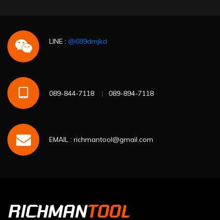
LINE :
@689dmjkd
089-844-7118
089-894-7118
EMAIL : richmantool@gmail.com