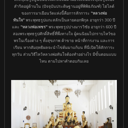
สำริดอยู่ด้านใน (ปัจจุบันประดิษฐานอยู่ที่พิพิธภัณฑ์) ไฮไลต์
ของการมาเยือนวัดแห่งนี้คือการสักการะ
"หลวงพ่อ
ทันใจ"
พระพุทธรูปแกะสลักเป็นลายดอกพิกุล อายุกว่า 300 ปี
และ
"หลวงพ่อเพชร"
พระพุทธรูปปางมารวิชัย อายุกว่า 600 ปี
สองพระพุทธรูปศักดิ์สิทธิ์ที่พึ่งทางใจ ผู้คนนิยมไปกราบไหว้ขอ
พรในเรื่องต่าง ๆ ทั้งสุขภาพ ค้าขาย หน้าที่การงาน และการ
เรียน หากสัมฤทธิผลจะนำไข่ต้มมาแก้บน ที่นี่เปิดให้สักการะ
ทุกวัน ส่วนวิธีไหว้หลวงพ่อทันใจต้องทำอย่างไร มีขั้นตอนแบบ
ไหน ตามไปหาคำตอบกันเลย