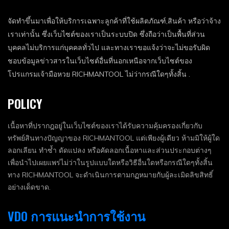
จัดทำขึ้นมาเพื่อให้บริการเฉพาะลูกค้าที่ใช้ผลิตภัณฑ์,สินค้า หรือว่าจ้าง
เราเท่านั้น ซึ่งเว็บไซต์ของเราเป็นระบบปิด ซึ่งถือว่าเป็นพื้นที่ส่วน
บุคคลไม่บริการแก่บุคคลทั่วไป และทางเราขอแจ้งว่าจะไม่ขอรับผิด
ชอบข้อมูลข่าวสารในเว็บไซต์อื่นที่นอกเหนือจากเว็บไซต์ของ
โปรแกรมเจ้ามือหวย RICHMANTOOL ไม่ว่ากรณีใดๆทั้งสิ้น .
POLICY
เนื้อหาที่ปรากฎอยู่ในเว็บไซต์ของเราได้รับความคุ้มครองเกี่ยวกับ
ทรัพย์สินทางปัญญาของ RICHMANTOOL แต่เพียงผู้เดียว ห้ามมิให้ผู้ใด
ลอกเลียน ทำซ้ำ ดัดแปลง หรือคัดลอกเนื้อหาและส่วนประกอบต่างๆ
เพื่อนำไปเผยแพร่ไม่ว่าในรูปแบบใดหรือวิธีอื่นใดหรือกรณีใดๆทั้งสิ้น
ทาง RICHMANTOOL จะดำเนินการตามกฏหมายกับผู้ละเมิดลิขสิทธิ์
อย่างเด็ดขาด.
VDO การแนะนำการใช้งาน