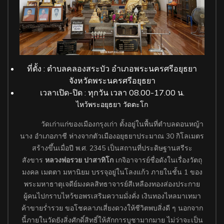
ที่ตั้ง : ตำบลคลองสระบัว อำเภอพระนครศรีอยุธยา
จังหวัดพระนครศรีอยุธยา
เวลาเปิด-ปิด : ทุกวัน เวลา 08.00-17.00 น.
ไหว้พระอยุธยา วัดตะโก
วัดเก่าแก่ของเมืองกรุงเก่า ตั้งอยู่ในพื้นที่ตำบลดอนหญ้า
นาง อำเภอภาชี ห่างจากตัวเมืองอยุธยาประมาณ 30 กิโลเมตร
สร้างขึ้นเมื่อปี พ.ศ. 2345 เป็นสถานที่ประดิษฐานสรีระ
สังขาร
หลวงพ่อรวย ปาสาทิโก
เกจิอาจารย์ชื่อดังในเรื่องวัตถุ
มงคล เมตตา มหานิยม บรรจุอยู่ในโลงแก้ว ภายในชั้น 1 ของ
พระมหาธาตุเจดีย์มงคลสิทธาจารย์สีเหลืองทองส่องประกาย
ผู้คนไปกราบไหว้ขอพรเสริมความมั่งคั่ง เงินทองไหลมาเทมา
ค้าขายร่ำรวย ขอโชคลาภเสี่ยงดวงให้ชีวิตพบสิ่งดี ๆ นอกจาก
นี้ภายในวัดยังสิ่งศักดิ์สิทธิ์ให้สักการบูชามากมาย ไม่ว่าจะเป็น