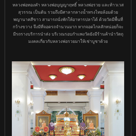
หลวงพ่อทองคำ หลวงพ่อบุญญาฤทธิ์ หลวงพ่อรวย และท้าวเวส
สุวรรณ เป็นต้น รวมถึงมีศาลากลางน้ำทรงไทยล้อมด้วย
พญานาคสีขาว สามารถนั่งพักให้อาหารปลาได้ ด้วยวัดมีพื้นที่
กว้างขวาง จึงมีที่จอดรถจำนวนมาก หากจอดไกลสักหน่อยก็จะ
มีรถรางบริการนำส่ง บริเวณรอบกำแพงวัดยังมีร้านค้านำวัตถุ
มงคลเกี่ยวกับหลวงพ่อรวยมาให้เช่าบูชาด้วย