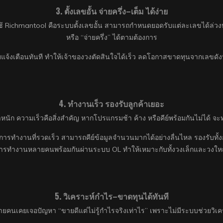
3. ตั้งเลขอั้น จ่ายครึ่ง–เต็ม ได้ง่าย
กใช้ Richmantool คือระบบตั้งเลขอั้น สามารถกำหนดยอดรับแต่ละเลขได้ล่วงห
หรือ “จ่ายครึ่ง” ได้ตามต้องการ
แจ้งเตือนทันที ทำให้เจ้าของวงตัดสินใจได้เร็ว ลดโอกาสขาดทุนจากเลขดังห
4. ทำงานเร็ว รองรับลูกค้าเยอะ
หนัก ความเร็วคือสิ่งสำคัญ หากโปรแกรมช้า ค้าง หรือคีย์พร้อมกันไม่ได้ จ
ารทำงานที่รวดเร็ว สามารถคีย์ข้อมูลจำนวนมากได้อย่างลื่นไหล รองรับทั้
ารทำงานหลายคนพร้อมกันผ่านระบบ OL ทำให้เหมาะกับทั้งวงเล็กและวงให
5. วิเคราะห์กำไร–ขาดทุนได้ทันที
ยคนเคยเจอปัญหา “ขายดีแต่ไม่รู้กำไรจริงเท่าไร” เพราะไม่มีระบบช่วยวิ