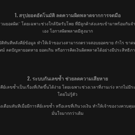
1. สรุปยอดอัตโนมัติ ลดความผิดพลาดจากการจดมือ
ือ “รวมยอดผิด” โดยเฉพาะช่วงใกล้ปิดรับโพย ที่มีลูกค้าส่งเลขเข้ามาพร้อมก
เอง โอกาสผิดพลาดมีสูงมาก
ติทันทีหลังคีย์ข้อมูล ทำให้เจ้าของวงสามารถตรวจสอบยอดขาย กำไร ขาด
ทม์ ลดปัญหายอดหาย ยอดเกิน หรือการคิดเงินผิดพลาดได้อย่างมีประสิทธิภ
2. ระบบกันเลขซ้ำ ช่วยลดความเสียหาย
ย์เลขซ้ำเป็นเรื่องที่เกิดขึ้นได้ง่าย โดยเฉพาะช่วงเวลาที่งานเร่ง หากไม
โดยไม่รู้ตัว
ตือนทันทีเมื่อมีการคีย์เลขซ้ำ หรือเลขที่เกินวงเงิน ทำให้เจ้าของวงควบคุม
มั่นใจมากกว่าเดิม