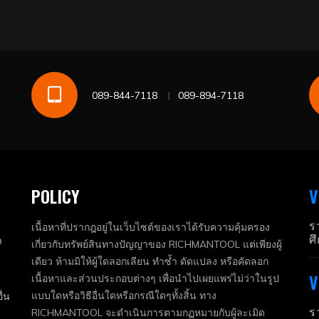
089-844-7118
089-894-7118
POLICY
V
ร
เนื้อหาที่ปรากฎอยู่ในเว็บไซต์ของเราได้รับความคุ้มครอง
ศ
า
เกี่ยวกับทรัพย์สินทางปัญญาของ RICHMANTOOL แต่เพียงผู้
เดียว ห้ามมิให้ผู้ใดลอกเลียน ทำซ้ำ ดัดแปลง หรือคัดลอก
V
เนื้อหาและส่วนประกอบต่างๆ เพื่อนำไปเผยแพร่ไม่ว่าในรูป
แบบใดหรือวิธีอื่นใดหรือกรณีใดๆทั้งสิ้น ทาง
ื่น
ร
RICHMANTOOL จะดำเนินการตามกฏหมายกับผู้ละเมิด