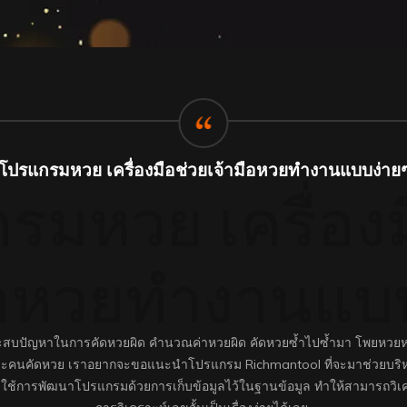
โปรแกรมหวย เครื่องมือช่วยเจ้ามือหวยทำงานแบบง่าย
รมหวย เครื่องม
ือหวยทำงานแบ
สบปัญหาในการคัดหวยผิด คำนวณค่าหวยผิด คัดหวยซ้ำไปซ้ำมา โพยหวยหา
ละคนคัดหวย เราอยากจะขอแนะนำโปรแกรม Richmantool ที่จะมาช่วยบริหาร
าเราใช้การพัฒนาโปรแกรมด้วยการเก็บข้อมูลไว้ในฐานข้อมูล ทำให้สามารถว