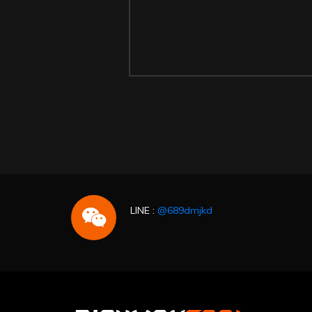
LINE :
@689dmjkd