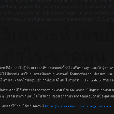
รวดเร็ว มีรูปแบบการคีย์ที่ง่ายเพียงคีย์ตามรูปแบบก็สามารถคีย์หลา
เข้าได้หลายช่องทางไม่ว่าจะมาในรูปแบบ Excel, ช่องทางไลน์ หร
้น กำไรขาดทุนได้ภายในคลิกเดียว หน้าเดียว และสามารถสั่งปิดกา
าการขายหวยได้ไปหลายจังหวัดได้ เพียงแค่จดโดเมนซึ่งเป็นการ
รวิเคราะห์ เลขอั
กำไร-ขาดทุน
หวยก็คือ การไม่รู้ว่า ณ เวลาที่ขายหวยอยู่นี้กำไรหรือชาดทุน และไม่รู้ว่าเล
าจีงได้มีการพัฒนาโปรแกรมเพื่อแก้ปัญหาตรงนี้ ด้วยการวิเคราะห์เลขอั้น แล
ท่าไหร่ และผลกำไรปัจจุบันมีมากน้อยแค่ไหน โปรแกรม richmantool สามารถ
้ามือหวยควรมีไว้บริหารจัดการการขายหวย ซึ่งแต่ละงวดจะมีปัญหามากมาย แ
 ๆ ได้เลย หากท่านสนใจโปรแกรมของเราสามารถติดต่อสอบถามข้อมูลเพิ่ม
ทดลองใช้งานได้ฟรี คลิกที่นี่
https://www.richmantool.com/download